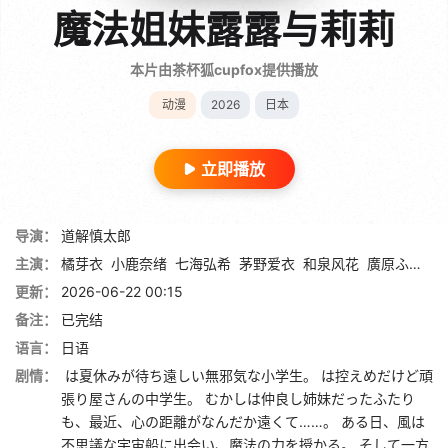
魔法姐妹露露与莉莉
本片由茶杯狐cupfox提供播放
动漫
2026
日本
立即播放
导演：
道解慎太郎
主演：
橘芽衣
小鹿奈绪
七海弘希
茅野爱衣
和泉风花
廣原ふう
八
更新：
2026-06-22 00:15
备注：
已完结
语言：
日语
剧情：
は夏休みが待ち遠しい無邪気な小学生。 は控えめだけど頑
張り屋さんの中学生。 むかしは仲良し姉妹だったふたり
も、最近、心の距離がなんだか遠くて……。 ある日、風は
不思議な宇宙船に出会い、魔法の力を授かる。 そして一方