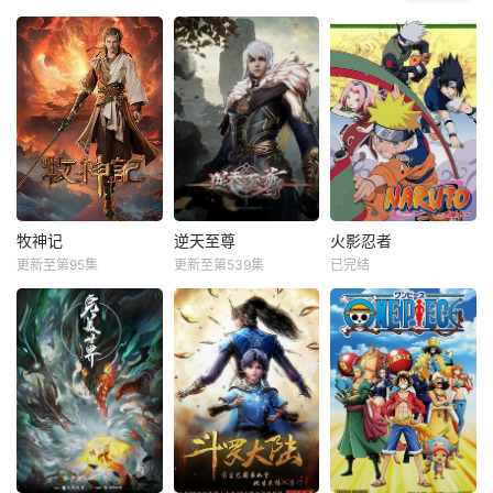
牧神记
逆天至尊
火影忍者
更新至第95集
更新至第539集
已完结