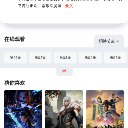
で流もまた、素敵な魔法...
全文
在线观看
切换节点
第01集
第02集
第03集
第04集
第05集
猜你喜欢