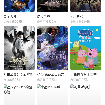
灵武大陆
逆天至尊
无上神帝
更新至第205集
更新至第539集
更新至第630集
万古至尊：李云霄传
动态漫画·全民诡异：开局掌握零元购
小猪佩奇第十二季国语
更新至第09集
更新至第274集
更新至第09集