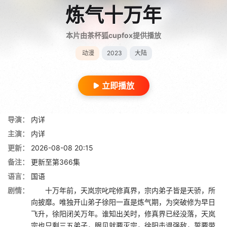
炼气十万年
本片由茶杯狐cupfox提供播放
动漫
2023
大陆
立即播放
导演：
内详
主演：
内详
更新：
2026-08-08 20:15
备注：
更新至第366集
语言：
国语
剧情：
十万年前，天岚宗叱咤修真界，宗内弟子皆是天骄，所
向披靡。唯独开山弟子徐阳一直是炼气期，为突破修为早日
飞升，徐阳闭关万年。谁知出关时，修真界已经没落，天岚
宗也只剩三五弟子，眼见就要灭宗，徐阳击退强敌，誓要带