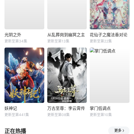
光阴之外
从乱葬岗到幽冥之主
花仙子之魔法香对论
更新至第34集
更新至第13集
更新至第22集
妖神记
万古至尊：李云霄传
掌门低调点
更新至第441集
更新至第08集
更新至第10集
正在热播
更多