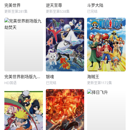
完美世界
逆天至尊
斗罗大陆
更新至第281集
更新至第538集
已完结
完美世界剧场版九劫焚天
银魂
海贼王
HD国语
已完结
更新至第1172集