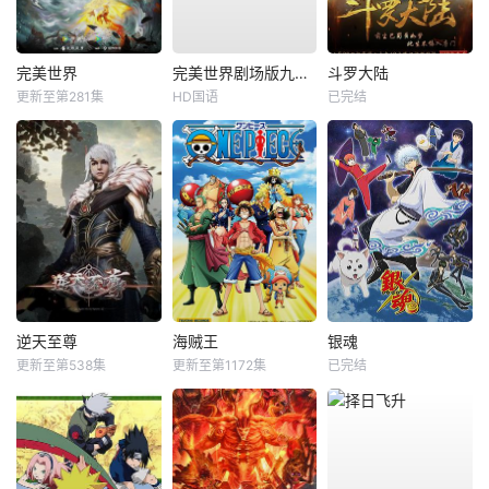
完美世界
完美世界剧场版九劫焚天
斗罗大陆
更新至第281集
HD国语
已完结
逆天至尊
海贼王
银魂
更新至第538集
更新至第1172集
已完结