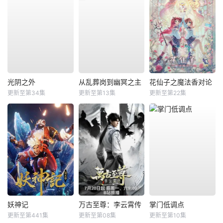
光阴之外
从乱葬岗到幽冥之主
花仙子之魔法香对论
更新至第34集
更新至第13集
更新至第22集
妖神记
万古至尊：李云霄传
掌门低调点
更新至第441集
更新至第08集
更新至第10集