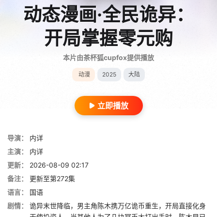
动态漫画·全民诡异：
开局掌握零元购
本片由茶杯狐cupfox提供播放
动漫
2025
大陆
立即播放
导演：
内详
主演：
内详
更新：
2026-08-09 02:17
备注：
更新至第272集
语言：
国语
剧情：
诡异末世降临，男主角陈木携万亿诡币重生，开局直接化身
天使投资人，当其他人为了几块冥币大打出手时，陈木早已