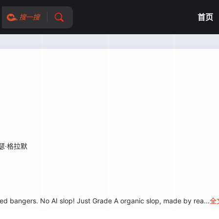
首页
搜一搜
瑟·格拉默
ied bangers. No AI slop! Just Grade A organic slop, made by rea...
全