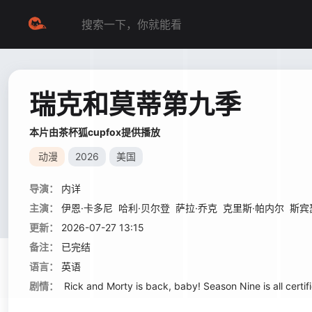
瑞克和莫蒂第九季
本片由茶杯狐cupfox提供播放
动漫
2026
美国
导演：
内详
主演：
伊恩·卡多尼
哈利·贝尔登
萨拉·乔克
克里斯·帕内尔
斯宾
更新：
2026-07-27 13:15
备注：
已完结
语言：
英语
剧情：
Rick and Morty is back, baby! Season Nine is all certif