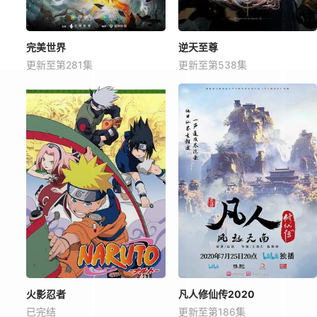
完美世界
逆天至尊
更新至第281集
更新至第538集
火影忍者
凡人修仙传2020
已完结
更新至第186集