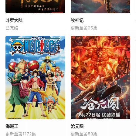
斗罗大陆
牧神记
已完结
更新至第95集
海贼王
沧元图
更新至第1172集
更新至第89集