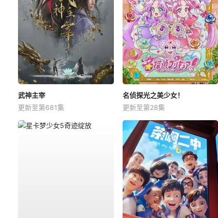
武神主宰
名侦探光之美少女！
更新至第681集
更新至第28集