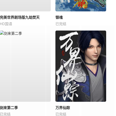
完美世界剧场版九劫焚天
银魂
HD国语
已完结
剑来第二季
万界仙踪
已完结
已完结