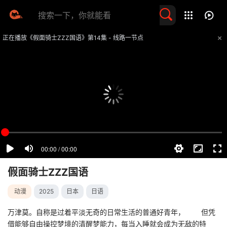
留言求片
正在播放《假面骑士ZZZ国语》第14集 - 线路一节点
提醒
不要轻易相信视频中的任何广告，谨防上当受骗
技巧
如遇视频无法播放或加载速度慢，可尝试切换播放线路
假面骑士ZZZ国语
动漫
2025
日本
日语
万津莫。自称是过着平淡无奇的日常生活的普通好青年， 但凭
借能够自由操控梦境的清醒梦能力，每当入睡就会成为无敌的特