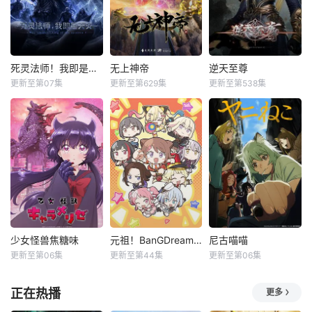
死灵法师！我即是天灾动漫
无上神帝
逆天至尊
更新至第07集
更新至第629集
更新至第538集
少女怪兽焦糖味
元祖！BanGDream酱
尼古喵喵
更新至第06集
更新至第44集
更新至第06集
正在热播
更多