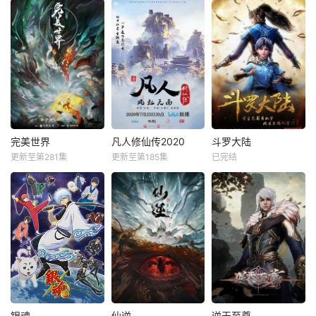
完美世界
凡人修仙传2020
斗罗大陆
更新至第281集
更新至第185集
已完结
银魂
仙逆
逆天至尊