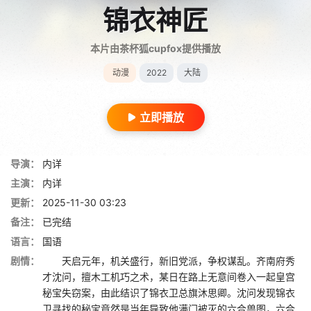
锦衣神匠
本片由茶杯狐cupfox提供播放
动漫
2022
大陆
立即播放
导演：
内详
主演：
内详
更新：
2025-11-30 03:23
备注：
已完结
语言：
国语
剧情：
天启元年，机关盛行，新旧党派，争权谋乱。齐南府秀
才沈问，擅木工机巧之术，某日在路上无意间卷入一起皇宫
秘宝失窃案，由此结识了锦衣卫总旗沐思卿。沈问发现锦衣
卫寻找的秘宝竟然是当年导致他满门被灭的六合兽图，六合