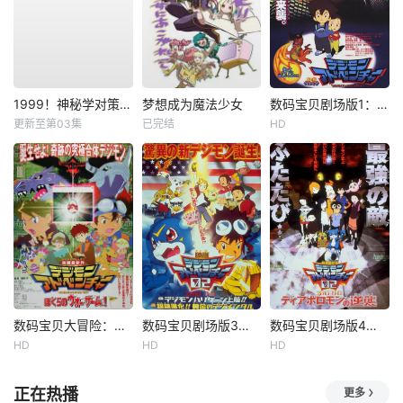
1999！神秘学对策部英语
梦想成为魔法少女
数码宝贝剧场版1：滚球兽诞生之谜
更新至第03集
已完结
HD
数码宝贝大冒险：我们的战争游戏！
数码宝贝剧场版3：前篇・数码兽飓风登陆！！后篇・超绝进化！
数码宝贝剧场版4：超恶魔兽的反击
HD
HD
HD
正在热播
更多