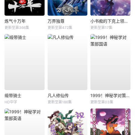
炼气十万年
万界独尊
小书痴的下克上领主的养女
更新至第366集
更新至第472集
更新至第17集
缎带骑士
凡人修仙传
1999！神秘学对策部国语
HD中字
更新至第186集
更新至第03集