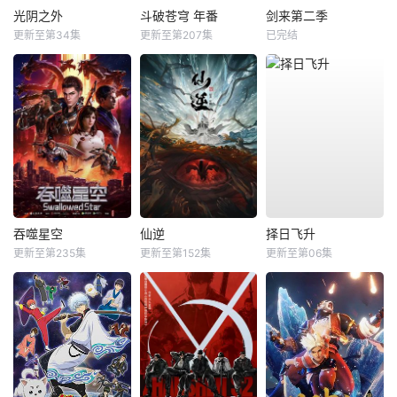
光阴之外
斗破苍穹 年番
剑来第二季
更新至第34集
更新至第207集
已完结
吞噬星空
仙逆
择日飞升
更新至第235集
更新至第152集
更新至第06集