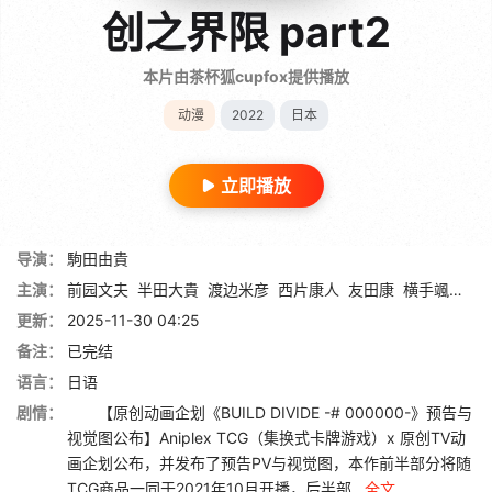
创之界限 part2
本片由茶杯狐cupfox提供播放
动漫
2022
日本
立即播放
导演：
駒田由貴
主演：
前园文夫
半田大貴
渡边米彦
西片康人
友田康
横手颯太
板
更新：
2025-11-30 04:25
备注：
已完结
语言：
日语
剧情：
【原创动画企划《BUILD DIVIDE -# 000000-》预告与
视觉图公布】Aniplex TCG（集换式卡牌游戏）x 原创TV动
画企划公布，并发布了预告PV与视觉图，本作前半部分将随
TCG商品一同于2021年10月开播，后半部...
全文