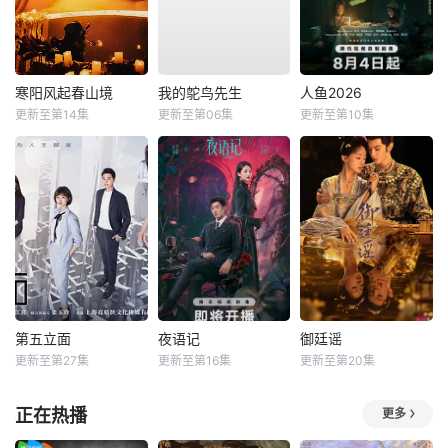
寒阳风起春山境
我的鸵鸟先生
人鱼2026
更新至第14集
更新至第06集
更新至第10集
第五立面
夜语记
御廷谣
更新至第27集
更新至第16集
更新至第20集
正在热播
更多