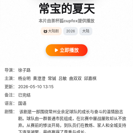
常宝的夏天
本片由茶杯狐cupfox提供播放
大陆剧
2026
大陆
立即播放
导演：
徐子路
主演：
杨业明
黄澄澄
常铖
吕敏
曲双双
邱嘉棋
更新：
2026-05-10 13:15
备注：
已完结
语言：
国语
剧情：
该剧是一部围绕常州业余足球队的成长与奋斗的温情励志
剧。球队由一群普通市民组成，在比赛中屡战屡败却从不放
弃。从赛前的惨淡开局，到队员们在教练、家人和全城支持
下逐渐凝聚，最终赢得了尊重与成长。