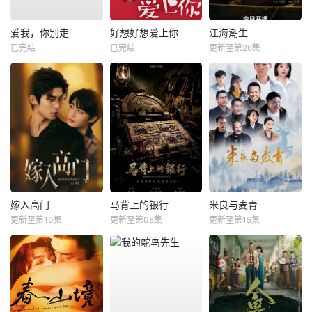
爱我，你别走
好想好想爱上你
江海潮生
已完结
已完结
更新至第26集
嫁入高门
马背上的银行
米良与麦青
更新至第10集
更新至第08集
更新至第15集