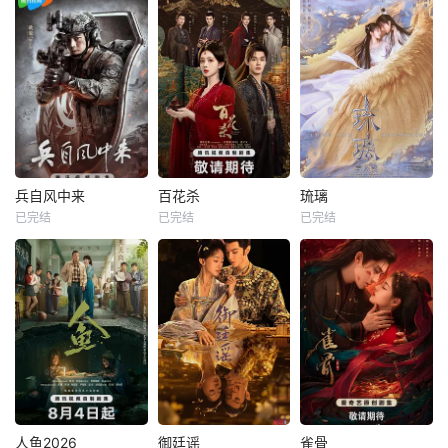
兵自风中来
百花杀
琉璃
已完结
已完结
已完结
人鱼2026
御廷谣
雀骨