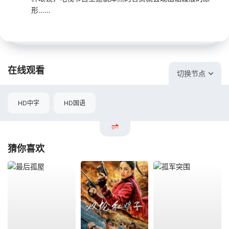
形……
在线观看
切换节点
HD中字
HD国语
猜你喜欢