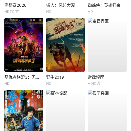
奥德赛2026
镖人：风起大漠
蜘蛛侠：英雄归来
HDTC中字
HD
HD
复仇者联盟3：无限战争
野牛2019
雷霆悍匪
HD
HD
HD国语